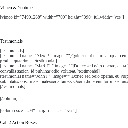
Vimeo & Youtube
[vimeo id=”74991268″ width=”700″ height=”390″ fullwidth=”yes”]
Testimonials
[testimonials]
[testimonial name=”Alex P.” image=””]Quid securi etiam tamquam eu fugi
prodita quaerimus.[/testimonial]
[testimonial name=”Mark D.” image=””]Donec sed odio operae, eu vulputa
convallis sapien, id pulvinar odio volutpat.[/testimonial]
[testimonial name=”John F.” image=””]Donec sed odio operae, eu vulput
subtilitatis, obscuris et malesuada fames. Quam diu etiam furor iste tuus
[/testimonials]
[/column]
[column size=”2/3″ margin=”” last=”yes”]
Call 2 Action Boxes