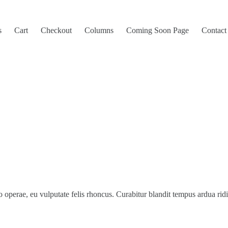
s
Cart
Checkout
Columns
Coming Soon Page
Contact
operae, eu vulputate felis rhoncus. Curabitur blandit tempus ardua rid