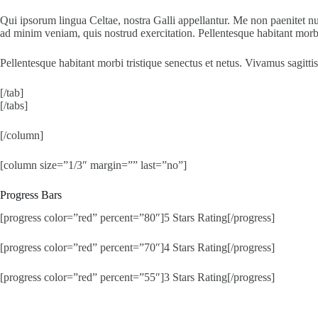
Qui ipsorum lingua Celtae, nostra Galli appellantur. Me non paenitet nu
ad minim veniam, quis nostrud exercitation. Pellentesque habitant morbi 
Pellentesque habitant morbi tristique senectus et netus. Vivamus sagitti
[/tab]
[/tabs]
[/column]
[column size=”1/3″ margin=”” last=”no”]
Progress Bars
[progress color=”red” percent=”80″]5 Stars Rating[/progress]
[progress color=”red” percent=”70″]4 Stars Rating[/progress]
[progress color=”red” percent=”55″]3 Stars Rating[/progress]