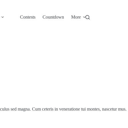
Contests
Countdown
More
iculus sed magna. Cum ceteris in veneratione tui montes, nascetur mus.