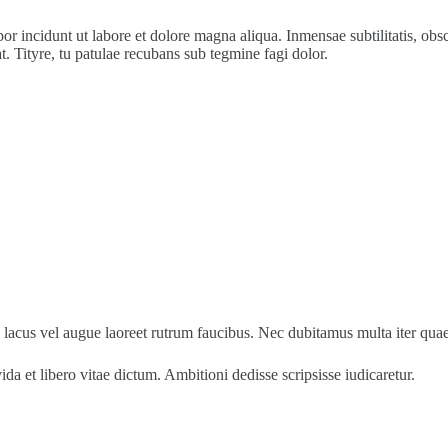
por incidunt ut labore et dolore magna aliqua. Inmensae subtilitatis, ob
. Tityre, tu patulae recubans sub tegmine fagi dolor.
is lacus vel augue laoreet rutrum faucibus. Nec dubitamus multa iter qua
da et libero vitae dictum. Ambitioni dedisse scripsisse iudicaretur.