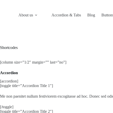
Skip
to
content
About us
Accordion & Tabs
Blog
Button
Shortcodes
[column size=”1/2″ margin=”” last=”no”]
Accordion
[accordion]
[toggle title=”Accordion Title 1″]
Me non paenitet nullum festiviorem excogitasse ad hoc. Donec sed odio 
[/toggle]
[toggle title=”Accordion Title 2″]