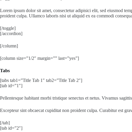
Lorem ipsum dolor sit amet, consectetur adipisici elit, sed eiusmod tem
proident culpa. Ullamco laboris nisi ut aliquid ex ea commodi consequat
[/toggle]
[/accordion]
[/column]
[column size=”1/2″ margin=”” last=”yes”]
Tabs
[tabs tab1=”Title Tab 1″ tab2=”Title Tab 2″]
[tab id=”1″]
Pellentesque habitant morbi tristique senectus et netus. Vivamus sagitt
Excepteur sint obcaecat cupiditat non proident culpa. Curabitur est gravi
[/tab]
[tab id=”2″]